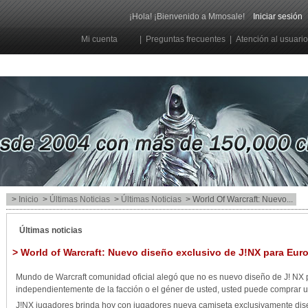
¡Hola! ¡Bienvenido a Mmosale!
Iniciar sesión
Mi cuenta
|
Preguntas frecuentes
|
Atención al usuario
>
Inicio
>
Últimas Noticias
>
Últimas Noticias
> World Of Warcraft: Nuevo...
Últimas noticias
> World of Warcraft: Nuevo diseño exclusivo de J!NX para Eur
Mundo de Warcraft comunidad oficial alegó que no es nuevo diseño de J! NX 
independientemente de la facción o el géner de usted, usted puede comprar 
J!NX jugadores brinda hoy con jugadores nueva camiseta exclusivamente di