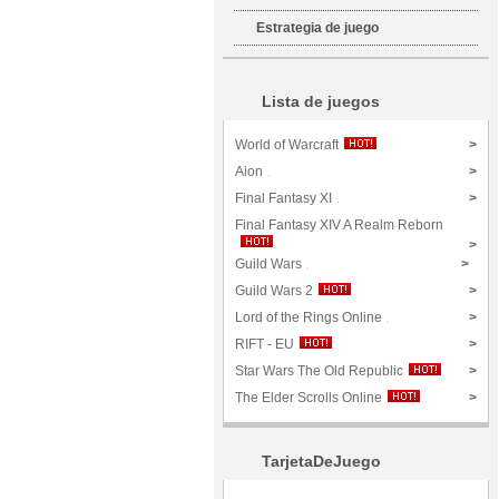
Estrategia de juego
Lista de juegos
World of Warcraft
>
Aion
>
Final Fantasy XI
>
Final Fantasy XIV A Realm Reborn
>
Guild Wars
>
Guild Wars 2
>
Lord of the Rings Online
>
RIFT - EU
>
Star Wars The Old Republic
>
The Elder Scrolls Online
>
TarjetaDeJuego