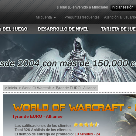
¡Hola! ¡Bienvenido a Mmosale!
Iniciar sesión
Mi cuenta
|
Preguntas frecuentes
|
Atención al usuario
>
Inicio
>
World Of Warcraft
> Tyrande EURO - Alliance
Tyrande EURO - Alliance
Las calificaciones de los clientes
:
Total 826 Análisis de los clientes.
El tiempo de entrega de promedio:
10 Minutes - 24