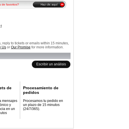
a de favoritos?
Haz clic aquí
!
reply to tickets or emails within 15 minutes,
 Us
or
Our Promise
for more information.
Escribir un análisis
ets de
Procesamiento de
pedidos
a mensajes
Procesamos tu pedido en
rónico y
un plazo de 15 minutos
ncia en un
(24/7/365).
nutos