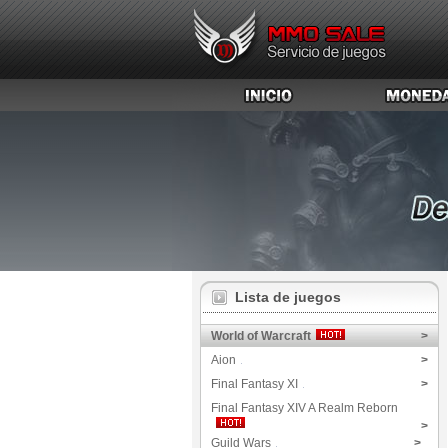
Lista de juegos
World of Warcraft
>
Aion
>
Final Fantasy XI
>
Final Fantasy XIV A Realm Reborn
>
Guild Wars
>