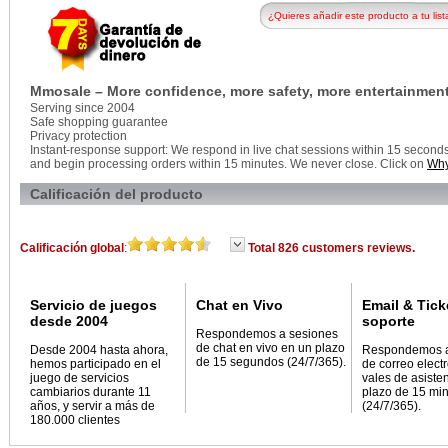
¿Quieres añadir este producto a tu list
Mmosale – More confidence, more safety, more entertainment
Serving since 2004
Safe shopping guarantee
Privacy protection
Instant-response support: We respond in live chat sessions within 15 seconds, 
and begin processing orders within 15 minutes. We never close. Click on
Why
Calificación del producto
Calificación global
:
Total 826 customers reviews.
Servicio de juegos
Chat en Vivo
Email & Tick
desde 2004
soporte
Respondemos a sesiones
de chat en vivo en un plazo
Desde 2004 hasta ahora,
Respondemos 
de 15 segundos (24/7/365).
hemos participado en el
de correo elect
juego de servicios
vales de asiste
cambiarios durante 11
plazo de 15 mi
años, y servir a más de
(24/7/365).
180.000 clientes