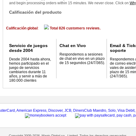
and begin processing orders within 15 minutes. We never close. Click on
Why
Calificación del producto
Calificación global
:
Total 826 customers reviews.
Servicio de juegos
Chat en Vivo
Email & Tick
desde 2004
soporte
Respondemos a sesiones
de chat en vivo en un plazo
Desde 2004 hasta ahora,
Respondemos 
de 15 segundos (24/7/365).
hemos participado en el
de correo elect
juego de servicios
vales de asiste
cambiarios durante 11
plazo de 15 mi
años, y servir a más de
(24/7/365).
180.000 clientes
Copyright 2005-2026, Magic Digital co., Limited. Todos los derechos reservados.