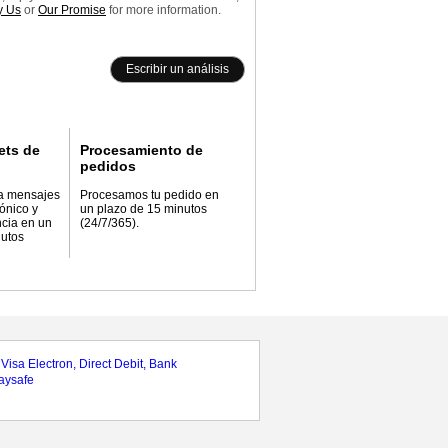
 Us
or
Our Promise
for more information.
Escribir un análisis
ets de
Procesamiento de
pedidos
a mensajes
Procesamos tu pedido en
rónico y
un plazo de 15 minutos
ncia en un
(24/7/365).
nutos