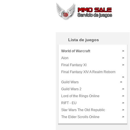
Lista de juegos
World of Warcraft
>
Aion
>
Final Fantasy XI
>
Final Fantasy XIV A Realm Reborn
>
Guild Wars
>
Guild Wars 2
>
Lord of the Rings Online
>
RIFT - EU
>
Star Wars The Old Republic
>
The Elder Scrolls Online
>