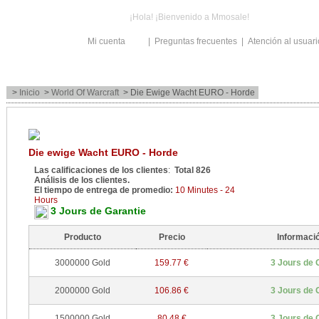
¡Hola! ¡Bienvenido a Mmosale!
Iniciar sesión
Mi cuenta
|
Preguntas frecuentes
|
Atención al usuari
>
Inicio
>
World Of Warcraft
> Die Ewige Wacht EURO - Horde
Die ewige Wacht EURO - Horde
Las calificaciones de los clientes
:
Total 826
Análisis de los clientes.
El tiempo de entrega de promedio:
10 Minutes - 24
Hours
3 Jours de Garantie
Producto
Precio
Informaci
3 Jours de 
3000000 Gold
159.77 €
3 Jours de 
2000000 Gold
106.86 €
3 Jours de 
1500000 Gold
80.48 €