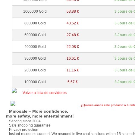
3 Jours de 
1000000 Gold
53.88 €
3 Jours de 
800000 Gold
43.52 €
3 Jours de 
500000 Gold
27.48 €
3 Jours de 
400000 Gold
22.08 €
3 Jours de 
300000 Gold
16.61 €
3 Jours de 
200000 Gold
11.16 €
3 Jours de 
100000 Gold
5.67 €
Volver a lista de servidores
¿Quieres añadir este producto a tu list
Mmosale – More confidence,
more safety, more entertainment!
Serving since 2004
Safe shopping guarantee
Privacy protection
Instant-response support: We respond in live chat sessions within 15 seconds, 