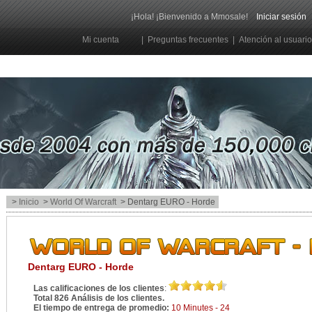
¡Hola! ¡Bienvenido a Mmosale!
Iniciar sesión
Mi cuenta
|
Preguntas frecuentes
|
Atención al usuario
>
Inicio
>
World Of Warcraft
> Dentarg EURO - Horde
Dentarg EURO - Horde
Las calificaciones de los clientes
:
Total 826 Análisis de los clientes.
El tiempo de entrega de promedio:
10 Minutes - 24