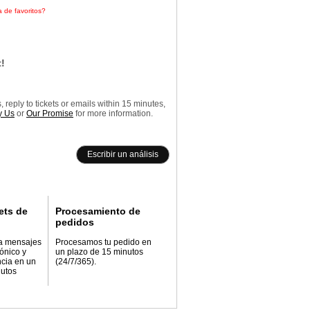
a de favoritos?
Haz clic aquí
!
reply to tickets or emails within 15 minutes,
 Us
or
Our Promise
for more information.
Escribir un análisis
ets de
Procesamiento de
pedidos
a mensajes
Procesamos tu pedido en
rónico y
un plazo de 15 minutos
ncia en un
(24/7/365).
nutos