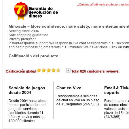
¿Quieres añadir este producto a tu list
Mmosale – More confidence, more safety, more entertainment
Serving since 2004
Safe shopping guarantee
Privacy protection
Instant-response support: We respond in live chat sessions within 15 seconds, 
and begin processing orders within 15 minutes. We never close. Click on
Why
Calificación del producto
Calificación global
:
Total 826 customers reviews.
Servicio de juegos
Chat en Vivo
Email & Tick
desde 2004
soporte
Respondemos a sesiones
de chat en vivo en un plazo
Desde 2004 hasta ahora,
Respondemos 
de 15 segundos (24/7/365).
hemos participado en el
de correo elect
juego de servicios
vales de asiste
cambiarios durante 11
plazo de 15 mi
años, y servir a más de
(24/7/365).
180.000 clientes