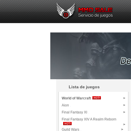
Lista de juegos
World of Warcraft
>
Aion
>
Final Fantasy XI
>
Final Fantasy XIV A Realm Reborn
>
Guild Wars
>