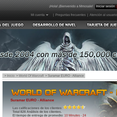
¡Hola! ¡Bienvenido a Mmosale!
Iniciar sesión
Mi cuenta
|
Preguntas frecuentes
|
Atención al usuario
>
Inicio
>
World Of Warcraft
> Suramar EURO - Alliance
Suramar EURO - Alliance
Las calificaciones de los clientes
:
Total 826 Análisis de los clientes.
El tiempo de entrega de promedio:
10 Minutes - 24