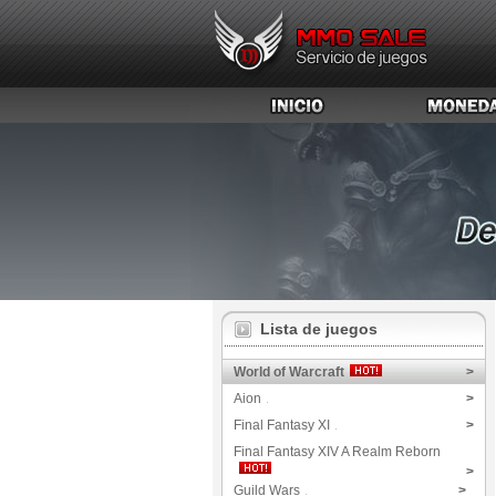
Lista de juegos
World of Warcraft
>
Aion
>
Final Fantasy XI
>
Final Fantasy XIV A Realm Reborn
>
Guild Wars
>