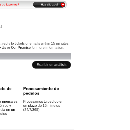
a de favoritos?
Haz clic aquí
!
reply to tickets or emails within 15 minutes,
 Us
or
Our Promise
for more information.
Escribir un análisis
ets de
Procesamiento de
pedidos
a mensajes
Procesamos tu pedido en
rónico y
un plazo de 15 minutos
ncia en un
(24/7/365).
nutos