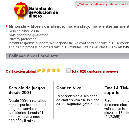
¿Quieres añadir este producto a tu list
Mmosale – More confidence, more safety, more entertainment
Serving since 2004
Safe shopping guarantee
Privacy protection
Instant-response support: We respond in live chat sessions within 15 seconds, 
and begin processing orders within 15 minutes. We never close. Click on
Why
Calificación del producto
Calificación global
:
Total 826 customers reviews.
Servicio de juegos
Chat en Vivo
Email & Tick
desde 2004
soporte
Respondemos a sesiones
de chat en vivo en un plazo
Desde 2004 hasta ahora,
Respondemos 
de 15 segundos (24/7/365).
hemos participado en el
de correo elect
juego de servicios
vales de asiste
cambiarios durante 11
plazo de 15 mi
años, y servir a más de
(24/7/365).
180.000 clientes