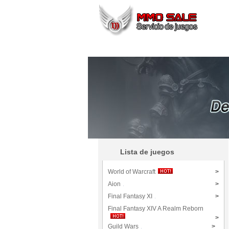
Lista de juegos
World of Warcraft
>
Aion
>
Final Fantasy XI
>
Final Fantasy XIV A Realm Reborn
>
Guild Wars
>