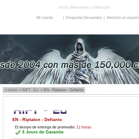
¡Hola! ¡Bienvenido a Mmosale!
Iniciar sesión
Mi cuenta
|
Preguntas frecuentes
|
Atención al usuario
>
Inicio
>
RIFT - EU
> EN - Riptalon - Defiants
EN - Riptalon - Defiants
El tiempo de entrega de promedio:
12 horas
3 Jours de Garantie