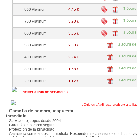
3 Jours
800 Platinum
4.45 €
3 Jours
700 Platinum
3.90 €
3 Jours
600 Platinum
3.35 €
3 Jours de
500 Platinum
2.80 €
3 Jours de
400 Platinum
2.24 €
3 Jours de
300 Platinum
1.68 €
3 Jours de
200 Platinum
1.12 €
Volver a lista de servidores
¿Quieres añadir este producto a tu list
Garantía de compra, respuesta
inmediata
Servicio de juegos desde 2004
Garantía de compra segura
Protección de la privacidad
Asistencia con respuesta inmediata: Respondemos a sesiones de chat en viv