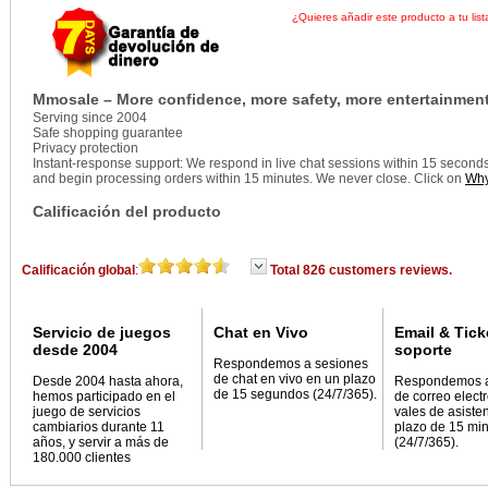
¿Quieres añadir este producto a tu list
Mmosale – More confidence, more safety, more entertainment
Serving since 2004
Safe shopping guarantee
Privacy protection
Instant-response support: We respond in live chat sessions within 15 seconds, 
and begin processing orders within 15 minutes. We never close. Click on
Why
Calificación del producto
Calificación global
:
Total 826 customers reviews.
Servicio de juegos
Chat en Vivo
Email & Tick
desde 2004
soporte
Respondemos a sesiones
de chat en vivo en un plazo
Desde 2004 hasta ahora,
Respondemos 
de 15 segundos (24/7/365).
hemos participado en el
de correo elect
juego de servicios
vales de asiste
cambiarios durante 11
plazo de 15 mi
años, y servir a más de
(24/7/365).
180.000 clientes