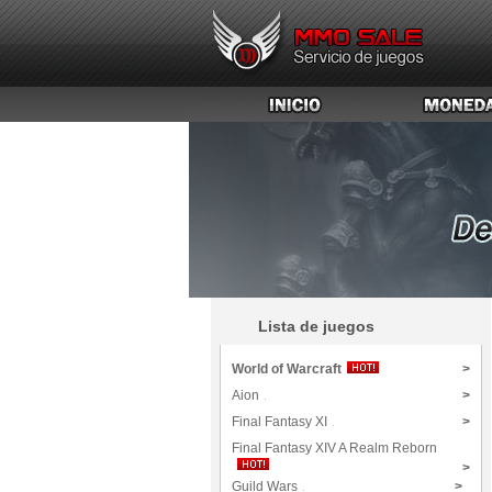
Lista de juegos
World of Warcraft
>
Aion
>
Final Fantasy XI
>
Final Fantasy XIV A Realm Reborn
>
Guild Wars
>