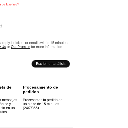
a de favoritos?
Haz clic aquí
!
reply to tickets or emails within 15 minutes,
 Us
or
Our Promise
for more information.
Escribir un análisis
ets de
Procesamiento de
pedidos
a mensajes
Procesamos tu pedido en
rónico y
un plazo de 15 minutos
ncia en un
(24/7/365).
nutos