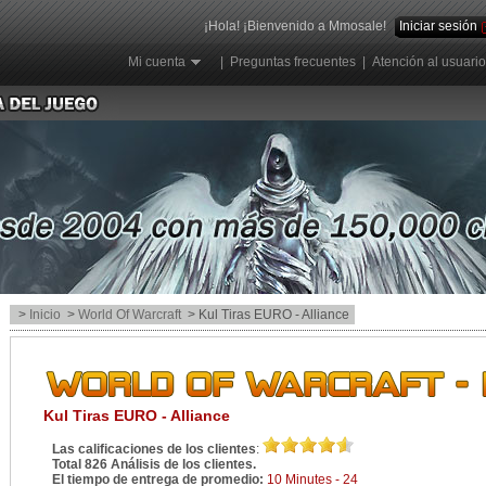
¡Hola! ¡Bienvenido a Mmosale!
Iniciar sesión
Mi cuenta
|
Preguntas frecuentes
|
Atención al usuario
>
Inicio
>
World Of Warcraft
> Kul Tiras EURO - Alliance
Kul Tiras EURO - Alliance
Las calificaciones de los clientes
:
Total 826 Análisis de los clientes.
El tiempo de entrega de promedio:
10 Minutes - 24