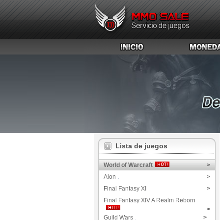
Lista de juegos
World of Warcraft
>
Aion
>
Final Fantasy XI
>
Final Fantasy XIV A Realm Reborn
>
Guild Wars
>