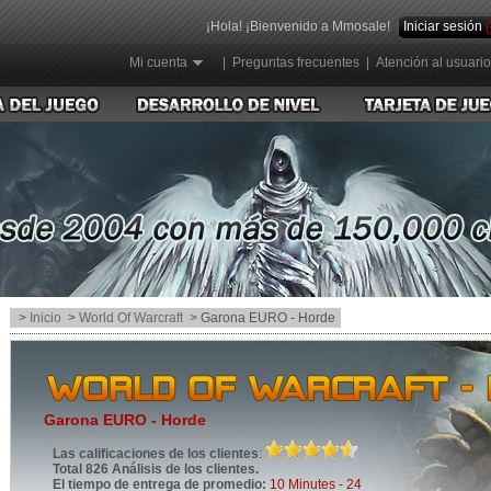
¡Hola! ¡Bienvenido a Mmosale!
Iniciar sesión
Mi cuenta
|
Preguntas frecuentes
|
Atención al usuario
>
Inicio
>
World Of Warcraft
> Garona EURO - Horde
Garona EURO - Horde
Las calificaciones de los clientes
:
Total 826 Análisis de los clientes.
El tiempo de entrega de promedio:
10 Minutes - 24