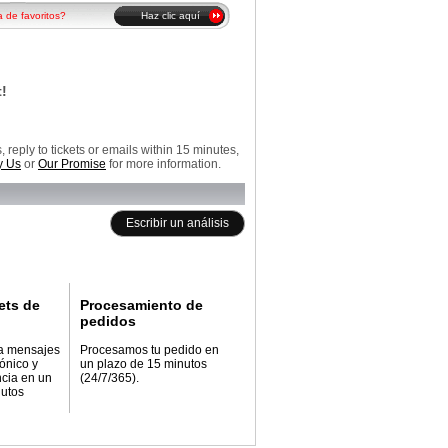
a de favoritos?
Haz clic aquí
!
reply to tickets or emails within 15 minutes,
 Us
or
Our Promise
for more information.
Escribir un análisis
ets de
Procesamiento de
pedidos
a mensajes
Procesamos tu pedido en
rónico y
un plazo de 15 minutos
ncia en un
(24/7/365).
nutos