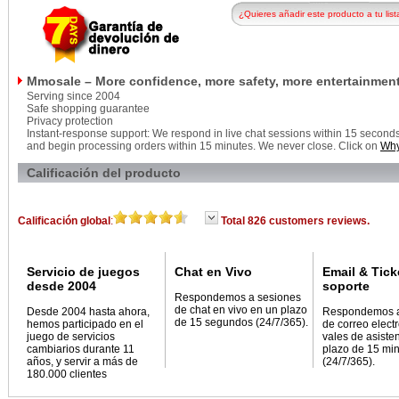
¿Quieres añadir este producto a tu list
Mmosale – More confidence, more safety, more entertainment
Serving since 2004
Safe shopping guarantee
Privacy protection
Instant-response support: We respond in live chat sessions within 15 seconds, 
and begin processing orders within 15 minutes. We never close. Click on
Why
Calificación del producto
Calificación global
:
Total 826 customers reviews.
Servicio de juegos
Chat en Vivo
Email & Tick
desde 2004
soporte
Respondemos a sesiones
de chat en vivo en un plazo
Desde 2004 hasta ahora,
Respondemos 
de 15 segundos (24/7/365).
hemos participado en el
de correo elect
juego de servicios
vales de asiste
cambiarios durante 11
plazo de 15 mi
años, y servir a más de
(24/7/365).
180.000 clientes